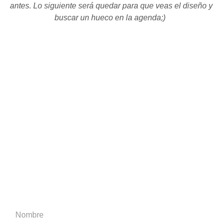
antes. Lo siguiente será quedar para que veas el diseño y
buscar un hueco en la agenda;)
RELLENA ESTE
FORMULARIO
(Puedes también subir alguna imagen de referencia si
quieres)